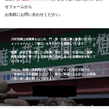
せフォームから
お気軽にお問い合わせください。
川村造園は造園業をはじめ、門・塀・外構工事と家周りのプロフ
ェッショナルとして幅広いをサービスを展開しています。
造園・緑化工事に関しては造園・剪定・伐採・生垣刈込・除草・
病害虫駆除・雪つりなど福井県の気候にあった造園技術を有して
おります。
当社は、和風・洋風問わず、幅広いデザインに対応可能です。
「本格的な日本庭園にしたい！」等のご希望にもお応えしお客様
の思い描く庭を形にしております。