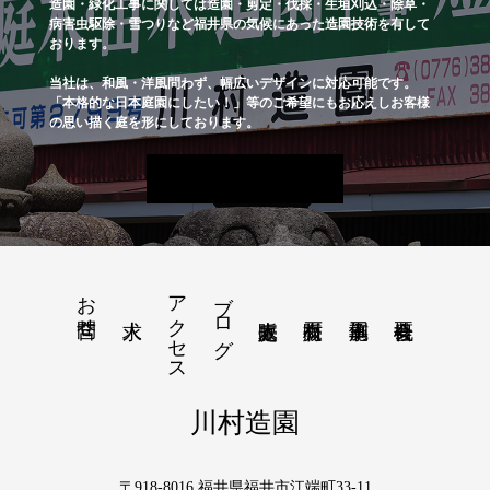
造園・緑化工事に関しては造園・剪定・伐採・生垣刈込・除草・
病害虫駆除・雪つりなど福井県の気候にあった造園技術を有して
おります。
当社は、和風・洋風問わず、幅広いデザインに対応可能です。
「本格的な日本庭園にしたい！」等のご希望にもお応えしお客様
の思い描く庭を形にしております。
お問合せ
アクセス
ブログ
川村造園
〒918-8016 福井県福井市江端町33-11